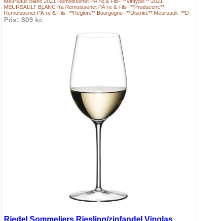
Meursault Blanc 2021 Remoissenet PÃ¨re & Fils- **Vintype:** 2021
MEURSAULT BLANC fra Remoissenet PÃ¨re & Fils- **Producent:**
Remoissenet PÃ¨re & Fils- **Region:** Bourgogne- **Distrikt:** Meursault- **D
Pris: 809 kr.
Riedel Sommeliers Riesling/zinfandel Vinglas