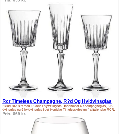
Pris: 699 kr.
Rcr Timeless Champagne, R?d Og Hvidvinsglas
Eksklusivt s?t med 18 dele i blyfrit krystal. Indeholder 6 champagneglas, 6 r?
dvinsglas og 6 hvidvinsglas i det ikoniske Timeless-design fra italienske RCR.
Pris: 669 kr.