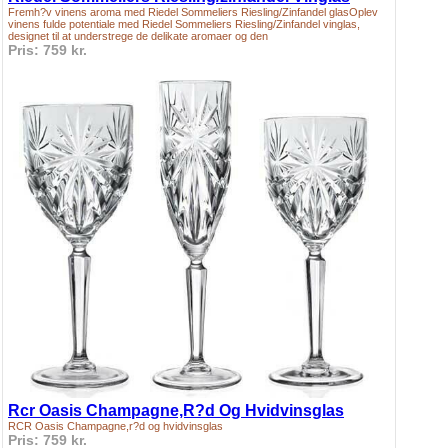
Fremh?v vinens aroma med Riedel Sommeliers Riesling/Zinfandel glasOplev
vinens fulde potentiale med Riedel Sommeliers Riesling/Zinfandel vinglas,
designet til at understrege de delikate aromaer og den
Pris: 759 kr.
Rcr Oasis Champagne,R?d Og Hvidvinsglas
RCR Oasis Champagne,r?d og hvidvinsglas
Pris: 759 kr.