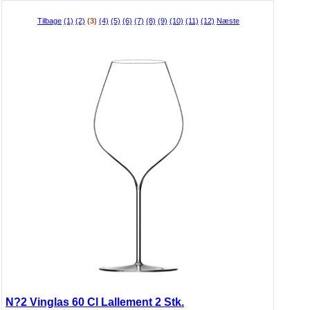
Tilbage
(1)
(2)
(3)
(4)
(5)
(6)
(7)
(8)
(9)
(10)
(11)
(12)
Næste
N?2 Vinglas 60 Cl Lallement 2 Stk.