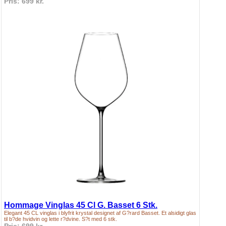
Pris: 699 kr.
Hommage Vinglas 45 Cl G. Basset 6 Stk.
Elegant 45 CL vinglas i blyfrit krystal designet af G?rard Basset. Et alsidigt glas
til b?de hvidvin og lette r?dvine. S?t med 6 stk.