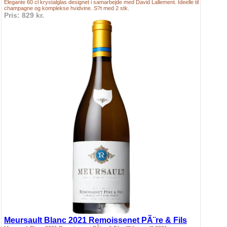
Elegante 60 cl krystalglas designet i samarbejde med David Lallement. Ideelle til
champagne og komplekse hvidvine. S?t med 2 stk.
Pris: 829 kr.
Meursault Blanc 2021 Remoissenet PÃ¨re & Fils