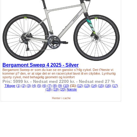
Bergamont Sweep 4 2025 - Silver
Bergamont Sweep er som du kan se en ganske s?rlig cykel. Det t?tteste vi
kommer p? den, er at sige det er en racercykel lavet til en citybike. Lynhurtig
sporty cykel, med behagelig geometri og komfort
Pris: 5999 kr. - Nedsat med 2200 kr. - Nedsat med 27 %
Tilbage
(1)
(2)
(3)
(4)
(5)
(6)
(7)
(8)
(9)
(10)
(11)
(12)
(13)
(14)
(15)
(16)
(17)
(18)
(19)
(20)
Næste
Henter i cache