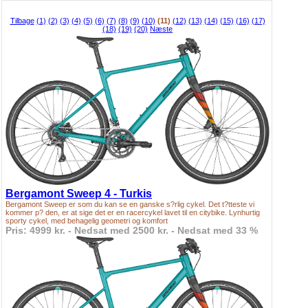
Tilbage
(1)
(2)
(3)
(4)
(5)
(6)
(7)
(8)
(9)
(10)
(11)
(12)
(13)
(14)
(15)
(16)
(17)
(18)
(19)
(20)
Næste
Bergamont Sweep 4 - Turkis
Bergamont Sweep er som du kan se en ganske s?rlig cykel. Det t?tteste vi
kommer p? den, er at sige det er en racercykel lavet til en citybike. Lynhurtig
sporty cykel, med behagelig geometri og komfort
Pris: 4999 kr. - Nedsat med 2500 kr. - Nedsat med 33 %