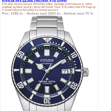
Invicta INV12562 Herreur Pro Diver
K?b dette Invicta Herreur INV12562 online. Samtlige armb?ndsure er 100%
originale og bliver leveret i deres tilh?rende ?sker. K?b online med FRI fragt og
f? armb?ndsuret INV12562 fra Invicta leveret h
Pris: 1495 kr. - Nedsat med 3504 kr. - Nedsat med 70 %