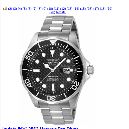
(1)
(2)
(3)
(4)
(5)
(6)
(7)
(8)
(9)
(10)
(11)
(12)
(13)
(14)
(15)
(16)
(17)
(18)
(19)
(20)
Næste