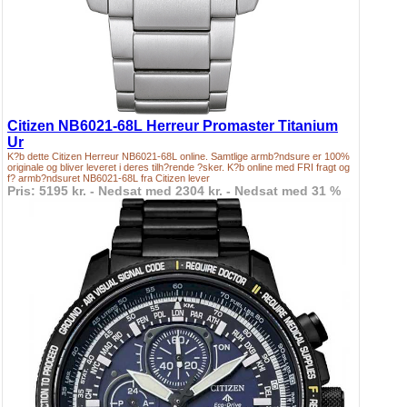
Citizen NB6021-68L Herreur Promaster Titanium
Ur
K?b dette Citizen Herreur NB6021-68L online. Samtlige armb?ndsure er 100%
originale og bliver leveret i deres tilh?rende ?sker. K?b online med FRI fragt og
f? armb?ndsuret NB6021-68L fra Citizen lever
Pris: 5195 kr. - Nedsat med 2304 kr. - Nedsat med 31 %