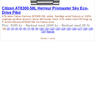
Citizen AT8300-58L Herreur Promaster Sky Eco-
Drive Pilot
K?b dette Citizen Herreur AT8300-58L online. Samtlige armb?ndsure er 100%
originale og bliver leveret i deres tilh?rende ?sker. K?b online med FRI fragt og
f? armb?ndsuret AT8300-58L fra Citizen lever
Pris: 4195 kr. - Nedsat med 1604 kr. - Nedsat med 28 %
(1)
(2)
(3)
(4)
(5)
(6)
(7)
(8)
(9)
(10)
(11)
(12)
(13)
(14)
(15)
(16)
(17)
(18)
(19)
(20)
Næste
Henter i cache