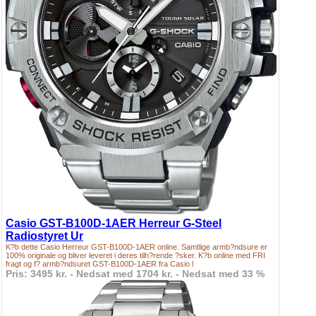
Casio GST-B100D-1AER Herreur G-Steel
Radiostyret Ur
K?b dette Casio Herreur GST-B100D-1AER online. Samtlige armb?ndsure er
100% originale og bliver leveret i deres tilh?rende ?sker. K?b online med FRI
fragt og f? armb?ndsuret GST-B100D-1AER fra Casio l
Pris: 3495 kr. - Nedsat med 1704 kr. - Nedsat med 33 %