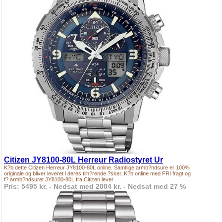
Citizen JY8100-80L Herreur Radiostyret Ur
K?b dette Citizen Herreur JY8100-80L online. Samtlige armb?ndsure er 100%
originale og bliver leveret i deres tilh?rende ?sker. K?b online med FRI fragt og
f? armb?ndsuret JY8100-80L fra Citizen lever
Pris: 5495 kr. - Nedsat med 2004 kr. - Nedsat med 27 %