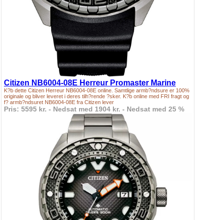
Citizen NB6004-08E Herreur Promaster Marine
K?b dette Citizen Herreur NB6004-08E online. Samtlige armb?ndsure er 100%
originale og bliver leveret i deres tilh?rende ?sker. K?b online med FRI fragt og
f? armb?ndsuret NB6004-08E fra Citizen lever
Pris: 5595 kr. - Nedsat med 1904 kr. - Nedsat med 25 %