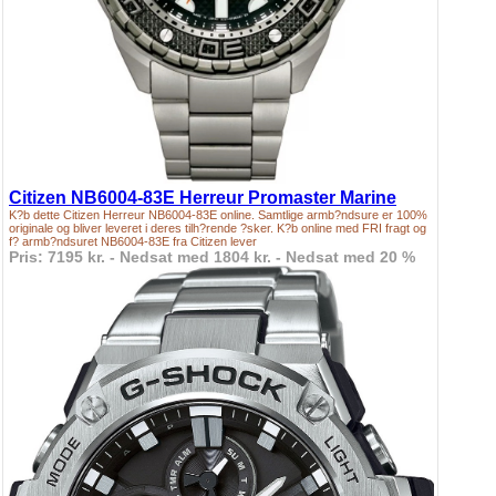
Citizen NB6004-83E Herreur Promaster Marine
K?b dette Citizen Herreur NB6004-83E online. Samtlige armb?ndsure er 100%
originale og bliver leveret i deres tilh?rende ?sker. K?b online med FRI fragt og
f? armb?ndsuret NB6004-83E fra Citizen lever
Pris: 7195 kr. - Nedsat med 1804 kr. - Nedsat med 20 %