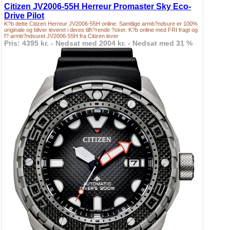
Citizen JV2006-55H Herreur Promaster Sky Eco-
Drive Pilot
K?b dette Citizen Herreur JV2006-55H online. Samtlige armb?ndsure er 100%
originale og bliver leveret i deres tilh?rende ?sker. K?b online med FRI fragt og
f? armb?ndsuret JV2006-55H fra Citizen lever
Pris: 4395 kr. - Nedsat med 2004 kr. - Nedsat med 31 %