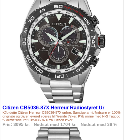
Citizen CB5036-87X Herreur Radiostyret Ur
K?b dette Citizen Herreur CB5036-87X online. Samtlige armb?ndsure er 100%
originale og bliver leveret i deres tilh?rende ?sker. K?b online med FRI fragt og
f? armb?ndsuret CB5036-87X fra Citizen lever
Pris: 3095 kr. - Nedsat med 1704 kr. - Nedsat med 36 %