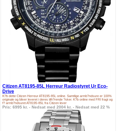
Citizen AT8195-85L Herreur Radiostyret Ur Eco-
Drive
K?b dette Citizen Herreur AT8195-85L online. Samtlige armb?ndsure er 100%
originale og bliver leveret i deres tilh?rende ?sker. K?b online med FRI fragt og
f? armb?ndsuret AT8195-85L fra Citizen lever
Pris: 6995 kr. - Nedsat med 2004 kr. - Nedsat med 22 %