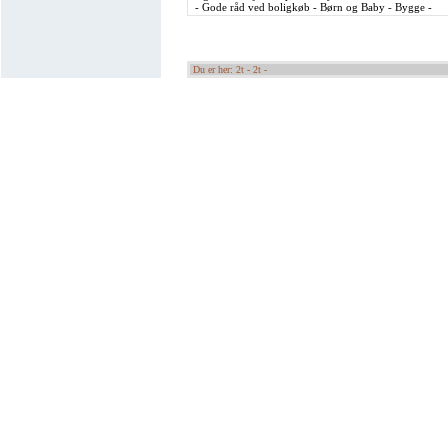
- Gode råd ved boligkøb - Børn og Baby - Bygge -
Du er her: 2t -
2t -