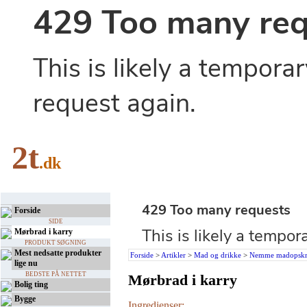
2t
.dk
Forside
SIDE
Mørbrad i karry
PRODUKT SØGNING
Mest nedsatte produkter
Forside
>
Artikler
>
Mad og drikke
>
Nemme madopskri
lige nu
BEDSTE PÅ NETTET
Mørbrad i karry
Bolig ting
Bygge
Ingredienser: