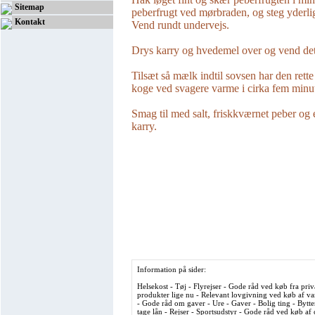
Sitemap
peberfrugt ved mørbraden, og steg yderlig
Kontakt
Vend rundt undervejs.
Drys karry og hvedemel over og vend det
Tilsæt så mælk indtil sovsen har den rette
koge ved svagere varme i cirka fem minut
Smag til med salt, friskkværnet peber og 
karry.
Information på sider:
Helsekost - Tøj - Flyrejser - Gode råd ved køb fra priv
produkter lige nu - Relevant lovgivning ved køb af var
- Gode råd om gaver - Ure - Gaver - Bolig ting - Bytte
tage lån - Rejser - Sportsudstyr - Gode råd ved køb af