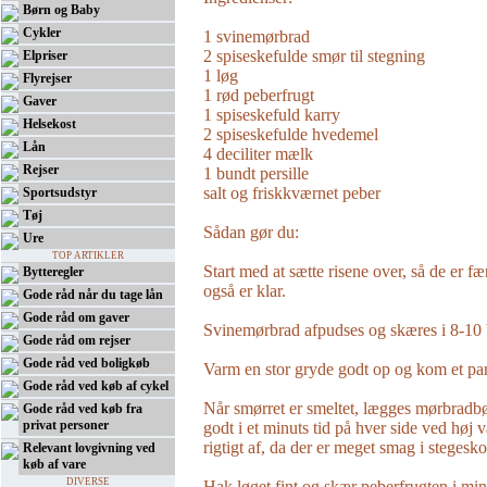
Børn og Baby
Cykler
1 svinemørbrad
2 spiseskefulde smør til stegning
Elpriser
1 løg
Flyrejser
1 rød peberfrugt
Gaver
1 spiseskefuld karry
Helsekost
2 spiseskefulde hvedemel
Lån
4 deciliter mælk
Rejser
1 bundt persille
salt og friskkværnet peber
Sportsudstyr
Tøj
Sådan gør du:
Ure
TOP ARTIKLER
Start med at sætte risene over, så de er 
Bytteregler
også er klar.
Gode råd når du tage lån
Gode råd om gaver
Svinemørbrad afpudses og skæres i 8-10 
Gode råd om rejser
Gode råd ved boligkøb
Varm en stor gryde godt op og kom et par
Gode råd ved køb af cykel
Når smørret er smeltet, lægges mørbradbø
Gode råd ved køb fra
privat personer
godt i et minuts tid på hver side ved høj
rigtigt af, da der er meget smag i stegesk
Relevant lovgivning ved
køb af vare
DIVERSE
Hak løget fint og skær peberfrugten i mi